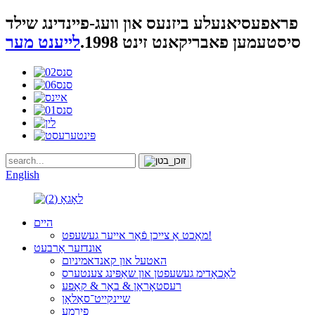
פראפעסיאנעלע ביזנעס און וועג-פיינדינג שילד
סיסטעמען פאבריקאנט זינט 1998.
לייענט מער
English
היים
מאַכט אַ צייכן פֿאַר אייער געשעפט!
אונדזער אַרבעט
האטעל און קאנדאמיניום
לאַכאָדימ געשעפטן און שאַפּינג צענטערס
רעסטאָראַן & באַר & קאַפע
שיינקייט־סאַלאָן
פירמע