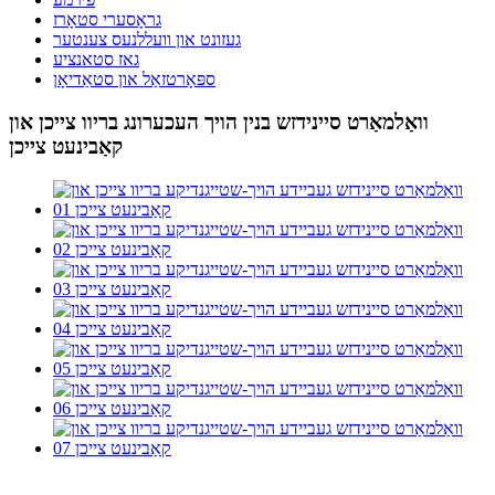
גראָסערי סטאָרז
געזונט און וועללנעס צענטער
גאז סטאנציע
ספּאָרטזאַל און סטאַדיאָן
וואַלמאַרט סיינידזש בנין הויך העכערונג בריוו צייכן און
קאַבינעט צייכן