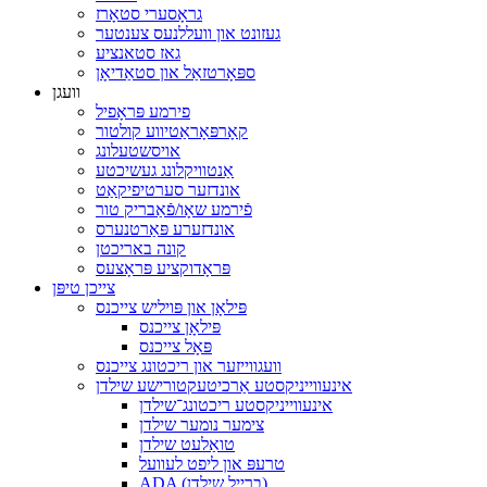
גראָסערי סטאָרז
געזונט און וועללנעס צענטער
גאז סטאנציע
ספּאָרטזאַל און סטאַדיאָן
וועגן
פירמע פּראָפיל
קאָרפּאָראַטיווע קולטור
אויסשטעלונג
אַנטוויקלונג געשיכטע
אונדזער סערטיפיקאַט
פֿירמע שאָו/פֿאַבריק טור
אונדזערע פּאַרטנערס
קונה באריכטן
פּראָדוקציע פּראָצעס
צייכן טיפּן
פּילאָן און פּויליש צייכנס
פּילאָן צייכנס
פּאָל צייכנס
וועגווייזער און ריכטונג צייכנס
אינעווייניקסטע אַרכיטעקטורישע שילדן
אינעווייניקסטע ריכטונג־שילדן
צימער נומער שילדן
טואַלעט שילדן
טרעפּ און ליפט לעוועל
ADA (ברייל שילדן)