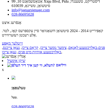
אַטאַטשמאַנט 10, 99 Xiqu Blvd, Pidu דיסטריקט, טשענגדו,
סיטשואַן, טשיינאַ, 610039
info@jaguarsignage.com
028-86695028
אָנפֿרעג איצט
קאַפּירייט 2014 - 2024 סיטשואַן דזשאַגוואַר סיין עקספּרעס קאָו., לטד.
אַלע רעכטן רעזערווירט.
זייטלעך מאַפּע
פּנים-באַלויכטענע לאָגאָס
,
צימער נומער צייכן
,
קראָם צייכן
,
נעאָן צייכנס
,
,
באַלויכטענע אותיות מיט פּנים
,
נעאָן צייכן
שיקן אימעיל
וויליאם
x
טעלעפאָן
טעל.
028-86695028