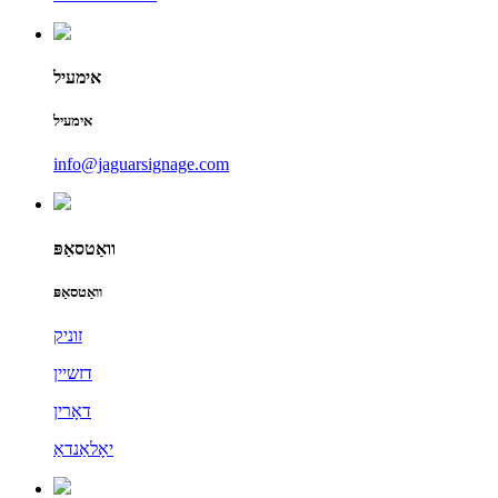
אימעיל
אימעיל
info@jaguarsignage.com
וואַטסאַפּ
וואַטסאַפּ
זוניק
דזשיין
דאָרין
יאָלאַנדאַ