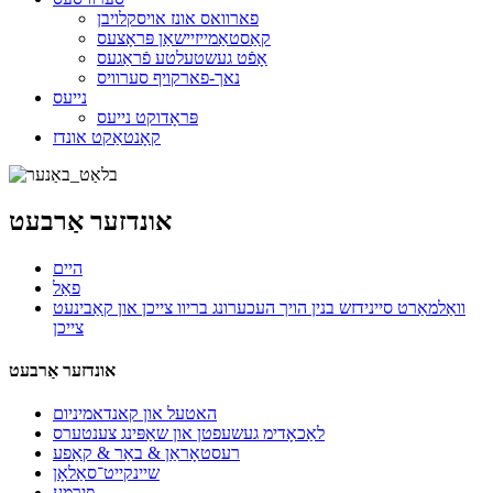
פארוואס אונז אויסקלויבן
קאַסטאַמייזיישאַן פּראָצעס
אָפֿט געשטעלטע פֿראַגעס
נאך-פארקויף סערוויס
נייעס
פּראָדוקט נייעס
קאָנטאַקט אונדז
אונדזער אַרבעט
היים
פאַל
וואַלמאַרט סיינידזש בנין הויך העכערונג בריוו צייכן און קאַבינעט
צייכן
אונדזער אַרבעט
האטעל און קאנדאמיניום
לאַכאָדימ געשעפטן און שאַפּינג צענטערס
רעסטאָראַן & באַר & קאַפע
שיינקייט־סאַלאָן
פירמע