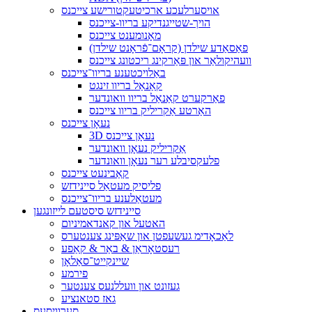
אויסערלעכע ארכיטעקטורישע צייכנס
הויך-שטייגנדיקע בריוו-צייכנס
מאָנומענט צייכנס
פאַסאַדע שילדן (קראָם־פֿראָנט שילדן)
וועהיקולאַר און פּאַרקינג ריכטונג צייכנס
באַלויכטענע בריוו־צייכנס
קאַנאַל בריוו זינגט
פאַרקערט קאַנאַל בריוו וואונדער
האַרטע אַקריליק בריוו צייכנס
נעאָן צייכנס
3D נעאָן צייכנס
אַקריליק נעאָן וואונדער
פלעקסיבלע רער נעאָן וואונדער
קאַבינעט צייכנס
פליסיק מעטאַל סיינידזש
מעטאַלענע בריוו־צייכנס
סיינידזש סיסטעם לייזונגען
האטעל און קאנדאמיניום
לאַכאָדימ געשעפטן און שאַפּינג צענטערס
רעסטאָראַן & באַר & קאַפע
שיינקייט־סאַלאָן
פירמע
געזונט און וועללנעס צענטער
גאז סטאנציע
סערוויסעס