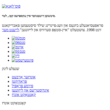
סיטשואַן דזשאַגוואַר סיין עקספּרעס קאָו., לטד.
פראפעסיאנעלע ביזנעס און וועג-פיינדינג שילד סיסטעמען פאבריקאנט
זינט 1998. צושטעלט "איין-סטאָפּ סערוויס און לייזונגען".
לייענט מער
שנעלע לינק
אונדזער אַרבעט
פּראָדוקטן
פירמע פּראָפיל
אינדוסטריעס און לייזונגען
קאָנטאַקט אונדז
קאָנטאַקט אונדז