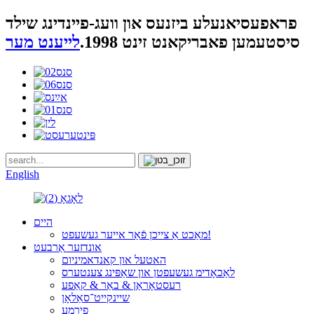
פראפעסיאנעלע ביזנעס און וועג-פיינדינג שילד
סיסטעמען פאבריקאנט זינט 1998.
לייענט מער
English
היים
מאַכט אַ צייכן פֿאַר אייער געשעפט!
אונדזער אַרבעט
האטעל און קאנדאמיניום
לאַכאָדימ געשעפטן און שאַפּינג צענטערס
רעסטאָראַן & באַר & קאַפע
שיינקייט־סאַלאָן
פירמע