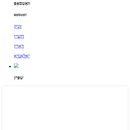
וואַטסאַפּ
וואַטסאַפּ
זוניק
דזשיין
דאָרין
יאָלאַנדאַ
שפּיץ