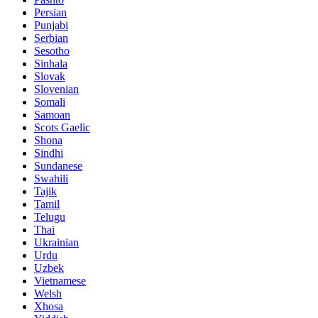
Persian
Punjabi
Serbian
Sesotho
Sinhala
Slovak
Slovenian
Somali
Samoan
Scots Gaelic
Shona
Sindhi
Sundanese
Swahili
Tajik
Tamil
Telugu
Thai
Ukrainian
Urdu
Uzbek
Vietnamese
Welsh
Xhosa