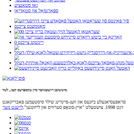
גאז סטאנציע
ספּאָרטזאַל און סטאַדיאָן
סיטשואַן דזשאַגוואַר סיין עקספּרעס קאָו., לטד.
פראפעסיאנעלע ביזנעס און וועג-פיינדינג שילד סיסטעמען פאבריקאנט
זינט 1998. צושטעלט "איין-סטאָפּ סערוויס און לייזונגען".
לייענט מער