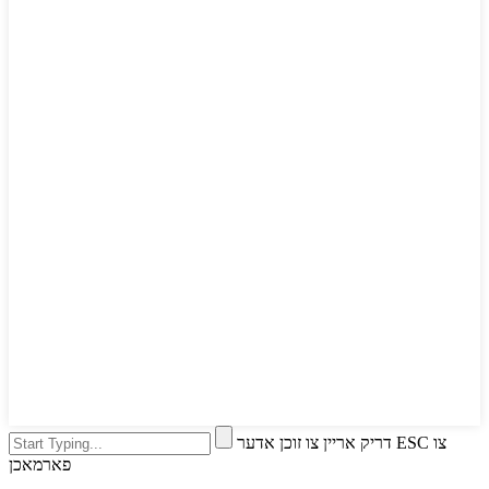
דריק אריין צו זוכן אדער ESC צו
פארמאכן