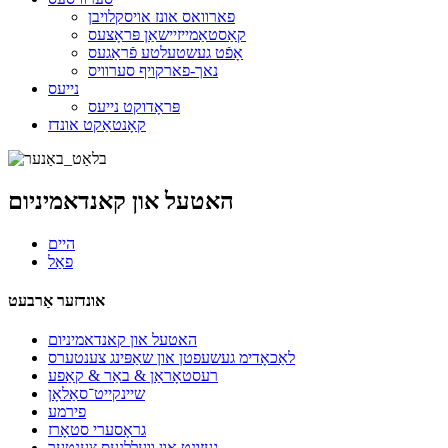
פארוואס אונז אויסקלויבן
קאַסטאַמייזיישאַן פּראָצעס
אָפֿט געשטעלטע פֿראַגעס
נאך-פארקויף סערוויס
נייעס
פּראָדוקט נייעס
קאָנטאַקט אונדז
האטעל און קאנדאמיניום
היים
פאַל
אונדזער אַרבעט
האטעל און קאנדאמיניום
לאַכאָדימ געשעפטן און שאַפּינג צענטערס
רעסטאָראַן & באַר & קאַפע
שיינקייט־סאַלאָן
פירמע
גראָסערי סטאָרז
געזונט און וועללנעס צענטער