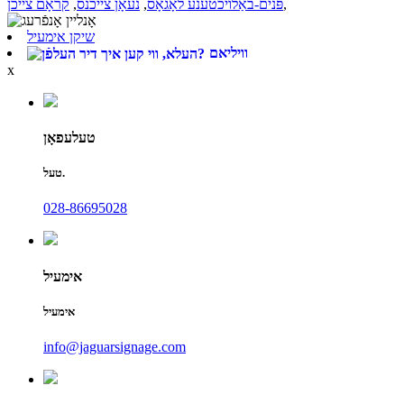
,
פּנים-באַלויכטענע לאָגאָס
,
נעאָן צייכנס
,
קראָם צייכן
שיקן אימעיל
וויליאם
x
טעלעפאָן
טעל.
028-86695028
אימעיל
אימעיל
info@jaguarsignage.com