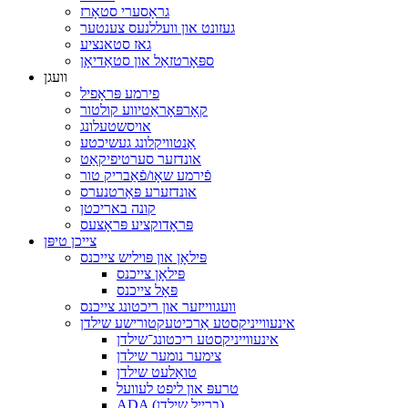
גראָסערי סטאָרז
געזונט און וועללנעס צענטער
גאז סטאנציע
ספּאָרטזאַל און סטאַדיאָן
וועגן
פירמע פּראָפיל
קאָרפּאָראַטיווע קולטור
אויסשטעלונג
אַנטוויקלונג געשיכטע
אונדזער סערטיפיקאַט
פֿירמע שאָו/פֿאַבריק טור
אונדזערע פּאַרטנערס
קונה באריכטן
פּראָדוקציע פּראָצעס
צייכן טיפּן
פּילאָן און פּויליש צייכנס
פּילאָן צייכנס
פּאָל צייכנס
וועגווייזער און ריכטונג צייכנס
אינעווייניקסטע אַרכיטעקטורישע שילדן
אינעווייניקסטע ריכטונג־שילדן
צימער נומער שילדן
טואַלעט שילדן
טרעפּ און ליפט לעוועל
ADA (ברייל שילדן)