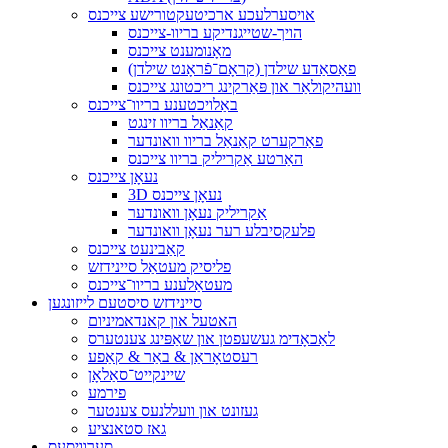
אויסערלעכע ארכיטעקטורישע צייכנס
הויך-שטייגנדיקע בריוו-צייכנס
מאָנומענט צייכנס
פאַסאַדע שילדן (קראָם־פֿראָנט שילדן)
וועהיקולאַר און פּאַרקינג ריכטונג צייכנס
באַלויכטענע בריוו־צייכנס
קאַנאַל בריוו זינגט
פאַרקערט קאַנאַל בריוו וואונדער
האַרטע אַקריליק בריוו צייכנס
נעאָן צייכנס
3D נעאָן צייכנס
אַקריליק נעאָן וואונדער
פלעקסיבלע רער נעאָן וואונדער
קאַבינעט צייכנס
פליסיק מעטאַל סיינידזש
מעטאַלענע בריוו־צייכנס
סיינידזש סיסטעם לייזונגען
האטעל און קאנדאמיניום
לאַכאָדימ געשעפטן און שאַפּינג צענטערס
רעסטאָראַן & באַר & קאַפע
שיינקייט־סאַלאָן
פירמע
געזונט און וועללנעס צענטער
גאז סטאנציע
סערוויסעס