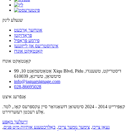
שנעלע לינק
אונדזער אַרבעט
פּראָדוקטן
פירמע פּראָפיל
אינדוסטריעס און לייזונגען
קאָנטאַקט אונדז
קאָנטאַקט אונדז
אַטאַטשמאַנט 10, 99 Xiqu Blvd, Pidu דיסטריקט, טשענגדו,
סיטשואַן, טשיינאַ, 610039
info@jaguarsignage.com
028-86695028
אָנפֿרעג איצט
קאַפּירייט 2014 - 2024 סיטשואַן דזשאַגוואַר סיין עקספּרעס קאָו., לטד.
אַלע רעכטן רעזערווירט.
זייטלעך מאַפּע
נעאָן צייכן
,
צימער נומער צייכן
,
באַלויכטענע אותיות מיט פּנים
,