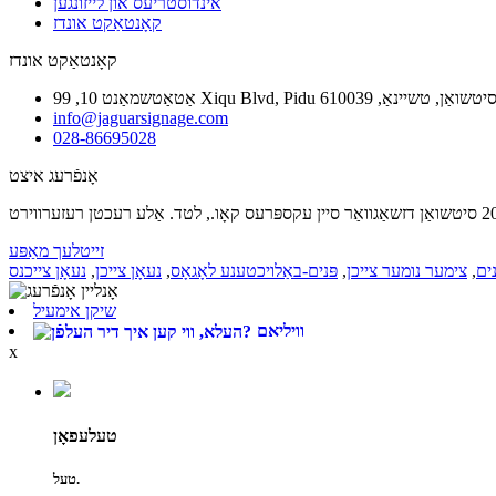
אינדוסטריעס און לייזונגען
קאָנטאַקט אונדז
קאָנטאַקט אונדז
, טשענגדו, סיטשואַן, טשיינאַ, 610039
info@jaguarsignage.com
028-86695028
אָנפֿרעג איצט
זייטלעך מאַפּע
ים
,
צימער נומער צייכן
,
פּנים-באַלויכטענע לאָגאָס
,
נעאָן צייכן
,
נעאָן צייכנס
שיקן אימעיל
וויליאם
x
טעלעפאָן
טעל.