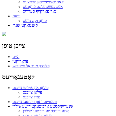
קאַסטאַמייזיישאַן פּראָצעס
אָפֿט געשטעלטע פֿראַגעס
נאך-פארקויף סערוויס
נייעס
פּראָדוקט נייעס
קאָנטאַקט אונדז
צייכן טיפּן
היים
פּראָדוקטן
פליסיק מעטאַל סיינידזש
קאַטעגאָריעס
פּילאָן און פּויליש צייכנס
פּילאָן צייכנס
פּאָל צייכנס
וועגווייזער און ריכטונג צייכנס
אינעווייניקסטע אַרכיטעקטורישע שילדן
אינעווייניקסטע ריכטונג־שילדן
צימער נומער שילדן