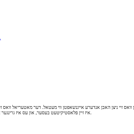
אס זיי ניצן האבן אנדערע אייגנשאפטן ווי מעטאל. דער מאטעריאל וואס זיי 
איז זיין פלאסטיקיטעט בעסער, און עס איז גרינגער צו פראדוצירן פארשידענע עפעקטן און פארמען וואס זענען נויטיג אין לאגא.