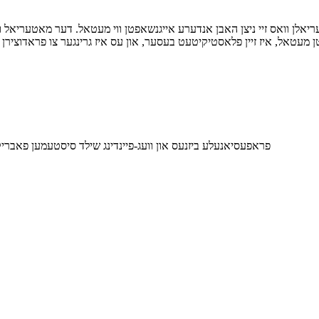
לן וואס זיי ניצן האבן אנדערע אייגנשאפטן ווי מעטאל. דער מאטעריאל וואס 
פראפעסיאנעלע ביזנעס און וועג-פיינדינג שילד סיסטעמען פאבריקאנט זינט 1998. צושטעלט "איין-סטאָפּ סערוויס