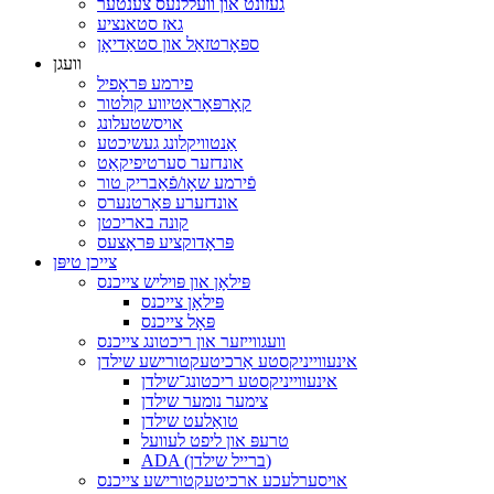
געזונט און וועללנעס צענטער
גאז סטאנציע
ספּאָרטזאַל און סטאַדיאָן
וועגן
פירמע פּראָפיל
קאָרפּאָראַטיווע קולטור
אויסשטעלונג
אַנטוויקלונג געשיכטע
אונדזער סערטיפיקאַט
פֿירמע שאָו/פֿאַבריק טור
אונדזערע פּאַרטנערס
קונה באריכטן
פּראָדוקציע פּראָצעס
צייכן טיפּן
פּילאָן און פּויליש צייכנס
פּילאָן צייכנס
פּאָל צייכנס
וועגווייזער און ריכטונג צייכנס
אינעווייניקסטע אַרכיטעקטורישע שילדן
אינעווייניקסטע ריכטונג־שילדן
צימער נומער שילדן
טואַלעט שילדן
טרעפּ און ליפט לעוועל
ADA (ברייל שילדן)
אויסערלעכע ארכיטעקטורישע צייכנס