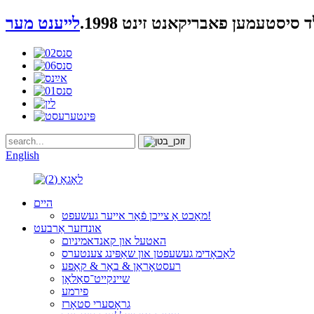
סיסטעמען פאבריקאנט זינט 1998.
לייענט מער
English
היים
מאַכט אַ צייכן פֿאַר אייער געשעפט!
אונדזער אַרבעט
האטעל און קאנדאמיניום
לאַכאָדימ געשעפטן און שאַפּינג צענטערס
רעסטאָראַן & באַר & קאַפע
שיינקייט־סאַלאָן
פירמע
גראָסערי סטאָרז