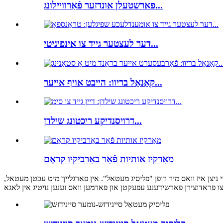
פארשטעלן אונדזער פֿאַרוויילונג...
דער לעצטער גייד צו אינפיניטי...
קאַנאַל בריוו: הייבט אויף אייער...
דרויסנדיקע ריכטונג שילדן...
מאַרקיז אותיות פֿאַר באַרביקיו קראָם
ניצן איז וואס מיר רופן "פליסיג מעטאל". אין פארגלייך מיט עכטן מעטאל,