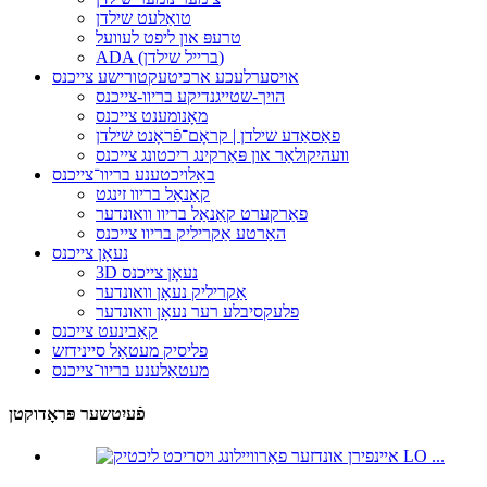
טואַלעט שילדן
טרעפּ און ליפט לעוועל
ADA (ברייל שילדן)
אויסערלעכע ארכיטעקטורישע צייכנס
הויך-שטייגנדיקע בריוו-צייכנס
מאָנומענט צייכנס
פאַסאַדע שילדן | קראָם־פֿראָנט שילדן
וועהיקולאַר און פּאַרקינג ריכטונג צייכנס
באַלויכטענע בריוו־צייכנס
קאַנאַל בריוו זינגט
פאַרקערט קאַנאַל בריוו וואונדער
האַרטע אַקריליק בריוו צייכנס
נעאָן צייכנס
3D נעאָן צייכנס
אַקריליק נעאָן וואונדער
פלעקסיבלע רער נעאָן וואונדער
קאַבינעט צייכנס
פליסיק מעטאַל סיינידזש
מעטאַלענע בריוו־צייכנס
פֿעיִטשער פּראָדוקטן