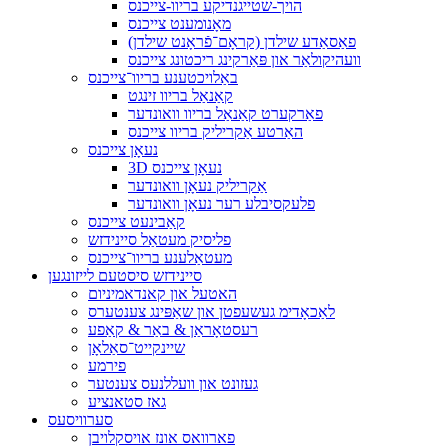
הויך-שטייגנדיקע בריוו-צייכנס
מאָנומענט צייכנס
פאַסאַדע שילדן (קראָם־פֿראָנט שילדן)
וועהיקולאַר און פּאַרקינג ריכטונג צייכנס
באַלויכטענע בריוו־צייכנס
קאַנאַל בריוו זינגט
פאַרקערט קאַנאַל בריוו וואונדער
האַרטע אַקריליק בריוו צייכנס
נעאָן צייכנס
3D נעאָן צייכנס
אַקריליק נעאָן וואונדער
פלעקסיבלע רער נעאָן וואונדער
קאַבינעט צייכנס
פליסיק מעטאַל סיינידזש
מעטאַלענע בריוו־צייכנס
סיינידזש סיסטעם לייזונגען
האטעל און קאנדאמיניום
לאַכאָדימ געשעפטן און שאַפּינג צענטערס
רעסטאָראַן & באַר & קאַפע
שיינקייט־סאַלאָן
פירמע
געזונט און וועללנעס צענטער
גאז סטאנציע
סערוויסעס
פארוואס אונז אויסקלויבן