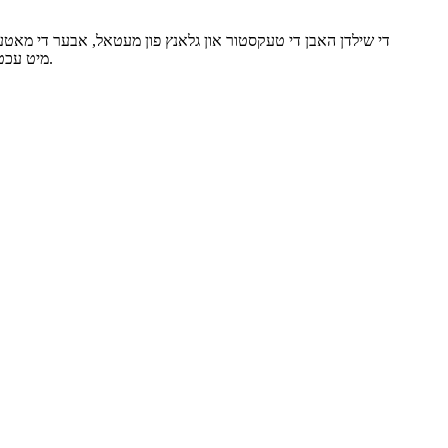
די שילדן האבן די טעקסטור און גלאנץ פון מעטאל, אבער די מאטעריא
מיט עכטן מעטאל, איז זיין פלאסטיקיטעט בעסער, און עס איז גרינגער צו פראדוצירן פארשידענע עפעקטן און פארמען וואס זענען נויטיג אין לאגא.