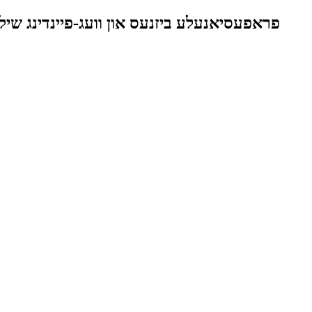
פראפעסיאנעלע ביזנעס און וועג-פיינדינג שילד 