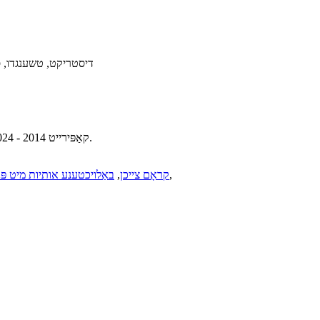
אַטאַטשמאַנט 10, 99 Xiqu Blvd, Pidu דיסטריקט
קאַפּירייט 2014 - 2024 סיטשואַן דזשאַגוואַר סיין עקספּרעס קאָו., לטד. אַלע רעכטן רעזערווירט.
,
קראָם צייכן
,
באַלויכטענע אותיות מיט פּנ