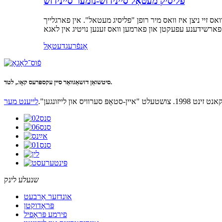
פליסיק מעטאַל סיינידזש-נומער סיינידזש
זיי ניצן איז וואס מיר רופן "פליסיג מעטאל". אין פארגלייך
אָנפֿרעג
דעטאַל
סיטשואַן דזשאַגוואַר סיין עקספּרעס קאָו., לטד.
 און לייזונגען".
לייענט מער
שנעלע לינק
אונדזער אַרבעט
פּראָדוקטן
פירמע פּראָפיל